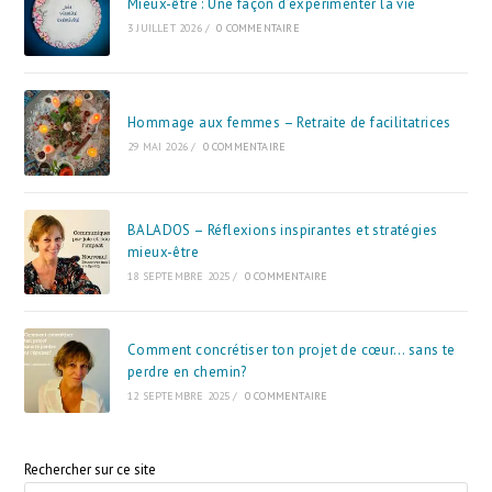
Mieux-être : Une façon d’expérimenter la vie
3 JUILLET 2026
/
0 COMMENTAIRE
Hommage aux femmes – Retraite de facilitatrices
29 MAI 2026
/
0 COMMENTAIRE
BALADOS – Réflexions inspirantes et stratégies
mieux-être
18 SEPTEMBRE 2025
/
0 COMMENTAIRE
Comment concrétiser ton projet de cœur… sans te
perdre en chemin?
12 SEPTEMBRE 2025
/
0 COMMENTAIRE
Rechercher sur ce site