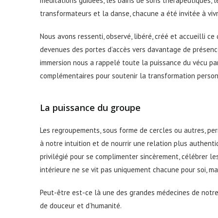
méditations guidées, les bains de sons thérapeutiques, 
transformateurs et la danse, chacune a été invitée à viv
Nous avons ressenti, observé, libéré, créé et accueilli c
devenues des portes d’accès vers davantage de présence 
immersion nous a rappelé toute la puissance du vécu par
complémentaires pour soutenir la transformation personn
La puissance du groupe
Les regroupements, sous forme de cercles ou autres, perme
à notre intuition et de nourrir une relation plus authent
privilégié pour se complimenter sincèrement, célébrer l
intérieure ne se vit pas uniquement chacune pour soi, ma
Peut-être est-ce là une des grandes médecines de notr
de douceur et d’humanité.