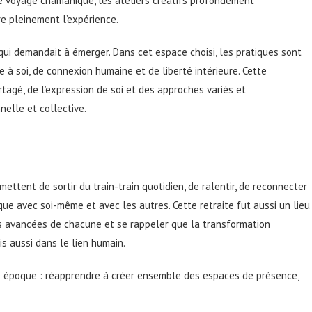
le voyage chamanique, les ateliers créatifs profondément
re pleinement l’expérience.
e qui demandait à émerger. Dans cet espace choisi, les pratiques sont
à soi, de connexion humaine et de liberté intérieure. Cette
tagé, de l’expression de soi et des approches variés et
elle et collective.
ttent de sortir du train-train quotidien, de ralentir, de reconnecter
ique avec soi-même et avec les autres. Cette retraite fut aussi un lieu
es avancées de chacune et se rappeler que la transformation
is aussi dans le lien humain.
e époque : réapprendre à créer ensemble des espaces de présence,