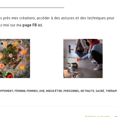
_________________________________________
lus près mes créations, accéder à des astuces et des techniques pour
ez-moi sur ma
page FB ici
.
OPPEMENT
,
FÉMININ
,
FEMMES
,
JOIE
,
MIEUX-ÊTRE
,
PERSONNEL
,
RETRAITE
,
SACRÉ
,
THÉRAP
Article suivant