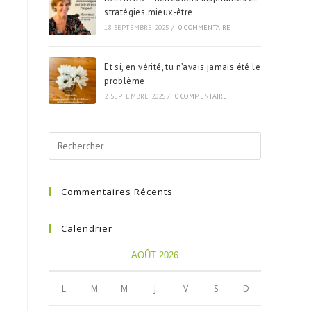
stratégies mieux-être
18 SEPTEMBRE 2025
/
0 COMMENTAIRE
Et si, en vérité, tu n’avais jamais été le
problème
2 SEPTEMBRE 2025
/
0 COMMENTAIRE
Commentaires Récents
Calendrier
AOÛT 2026
L
M
M
J
V
S
D