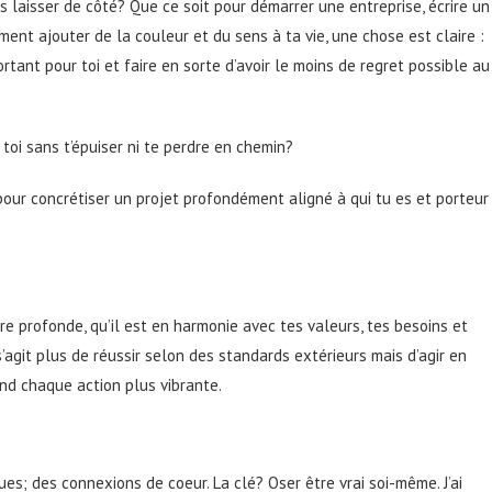
s laisser de côté? Que ce soit pour démarrer une entreprise, écrire un
ment ajouter de la couleur et du sens à ta vie, une chose est claire :
ortant pour toi et faire en sorte d’avoir le moins de regret possible au
oi sans t’épuiser ni te perdre en chemin?
pour concrétiser un projet profondément aligné à qui tu es et porteur
re profonde, qu’il est en harmonie avec tes valeurs, tes besoins et
s’agit plus de réussir selon des standards extérieurs mais d’agir en
end chaque action plus vibrante.
ues; des connexions de coeur. La clé? Oser être vrai soi-même. J’ai