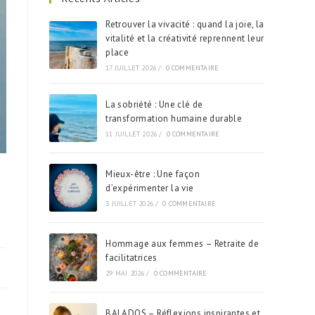
Retrouver la vivacité : quand la joie, la
vitalité et la créativité reprennent leur
place
17 JUILLET 2026
/
0 COMMENTAIRE
La sobriété : Une clé de
transformation humaine durable
11 JUILLET 2026
/
0 COMMENTAIRE
Mieux-être : Une façon
d’expérimenter la vie
3 JUILLET 2026
/
0 COMMENTAIRE
Hommage aux femmes – Retraite de
facilitatrices
29 MAI 2026
/
0 COMMENTAIRE
BALADOS – Réflexions inspirantes et