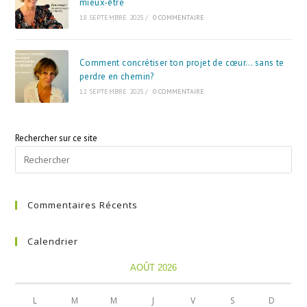
mieux-être
18 SEPTEMBRE 2025
/
0 COMMENTAIRE
Comment concrétiser ton projet de cœur… sans te
perdre en chemin?
12 SEPTEMBRE 2025
/
0 COMMENTAIRE
Rechercher sur ce site
Commentaires Récents
Calendrier
AOÛT 2026
L
M
M
J
V
S
D